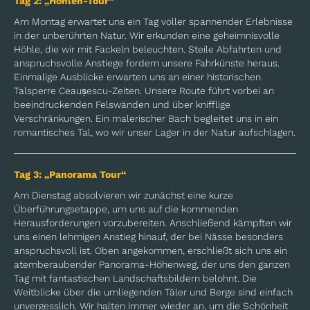
Tag 2: „Höhlen-Tour“
Am Montag erwartet uns ein Tag voller spannender Erlebnisse
in der unberührten Natur. Wir erkunden eine geheimnisvolle
Höhle, die wir mit Fackeln beleuchten. Steile Abfahrten und
anspruchsvolle Anstiege fordern unsere Fahrkünste heraus.
Einmalige Ausblicke erwarten uns an einer historischen
Talsperre Ceaușescu-Zeiten. Unsere Route führt vorbei an
beeindruckenden Felswänden und über knifflige
Verschränkungen. Ein malerischer Bach begleitet uns in ein
romantisches Tal, wo wir unser Lager in der Natur aufschlagen.
Tag 3: „Panorama Tour“
Am Dienstag absolvieren wir zunächst eine kurze
Überführungsetappe, um uns auf die kommenden
Herausforderungen vorzubereiten. Anschließend kämpften wir
uns einen lehmigen Anstieg hinauf, der bei Nässe besonders
anspruchsvoll ist. Oben angekommen, erschließt sich uns ein
atemberaubender Panorama-Höhenweg, der uns den ganzen
Tag mit fantastischen Landschaftsbildern belohnt. Die
Weitblicke über die umliegenden Täler und Berge sind einfach
unvergesslich. Wir halten immer wieder an, um die Schönheit