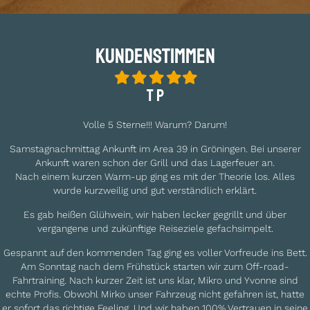
Kundenstimmen
Filled
Filled
Filled
Filled
Filled
star
star
star
star
star
T P
Volle 5 Sterne!!! Warum? Darum!
Samstagnachmittag Ankunft im Area 39 in Gröningen. Bei unserer
Ankunft waren schon der Grill und das Lagerfeuer an.
Nach einem kurzen Warm-up ging es mit der Theorie los. Alles
wurde kurzweilig und gut verständlich erklärt.
Es gab heißen Glühwein, wir haben lecker gegrillt und über
vergangene und zukünftige Reiseziele gefachsimpelt.
Gespannt auf den kommenden Tag ging es voller Vorfreude ins Bett.
Am Sonntag nach dem Frühstück starten wir zum Off-road-
Fahrtraining. Nach kurzer Zeit ist uns klar, Mikro und Yvonne sind
echte Profis. Obwohl Mirko unser Fahrzeug nicht gefahren ist, hatte
er sofort das richtige Feeling. Und wir haben 100% Vertrauen in seine