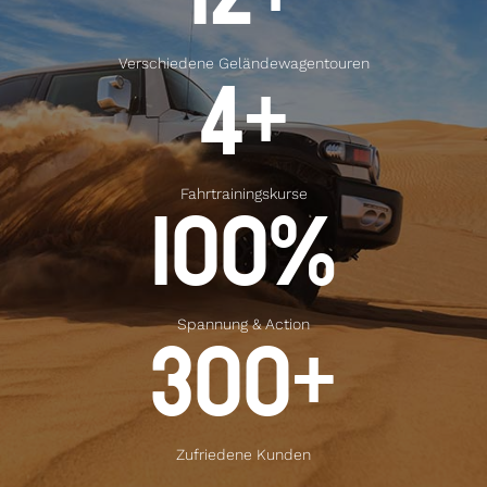
Verschiedene Geländewagen­touren
4
+
Fahr­trainings­kurse
100
%
Spannung & Action
300
+
Zufriedene Kunden