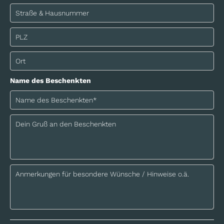
Bitte lasse dieses Feld leer.
Name des Beschenkten