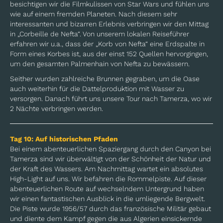
besichtigen wir die Filmkulissen von Star Wars und fühlen uns
wie auf einem fremden Planeten. Nach diesem sehr
interessanten und bizarren Erlebnis verbringen wir den Mittag
in „Corbeille de Nefta“. Von unserem lokalen Reiseführer
erfahren wir u.a., dass der „Korb von Nefta“ eine Erdspalte in
Form eines Korbes ist, aus der einst 152 Quellen hervorgingen,
um den gesamten Palmenhain von Nefta zu bewässern.
Seither wurden zahlreiche Brunnen gegraben, um die Oase
auch weiterhin für die Dattelproduktion mit Wasser zu
versorgen. Danach führt uns unsere Tour nach Tamerza, wo wir
2 Nächte verbringen werden.
Tag 10: Auf historischen Pfaden
Bei einem abenteuerlichen Spaziergang durch den Canyon bei
Tamerza sind wir überwältigt von der Schönheit der Natur und
der Kraft des Wassers. Am Nachmittag wartet ein absolutes
High-Light auf uns. Wir befahren die Rommelpiste. Auf dieser
abenteuerlichen Route auf wechselndem Untergrund haben
wir einen fantastischen Ausblick in die umliegende Bergwelt.
Die Piste wurde 1956/57 durch das französische Militär gebaut
und diente dem Kampf gegen die aus Algerien einsickernde