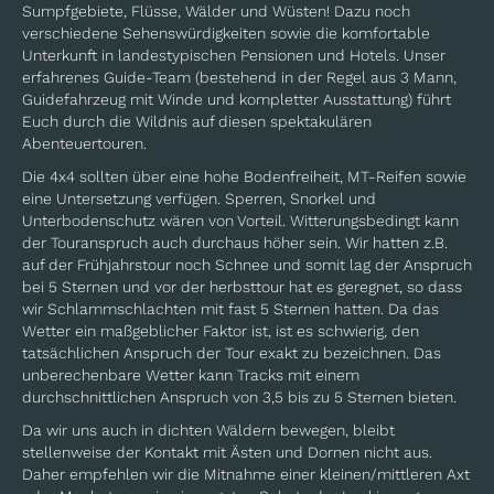
Sumpfgebiete, Flüsse, Wälder und Wüsten! Dazu noch
verschiedene Sehenswürdigkeiten sowie die komfortable
Unterkunft in landestypischen Pensionen und Hotels. Unser
erfahrenes Guide-Team (bestehend in der Regel aus 3 Mann,
Guidefahrzeug mit Winde und kompletter Ausstattung) führt
Euch durch die Wildnis auf diesen spektakulären
Abenteuertouren.
Die 4x4 sollten über eine hohe Bodenfreiheit, MT-Reifen sowie
eine Untersetzung verfügen. Sperren, Snorkel und
Unterbodenschutz wären von Vorteil. Witterungsbedingt kann
der Touranspruch auch durchaus höher sein. Wir hatten z.B.
auf der Frühjahrstour noch Schnee und somit lag der Anspruch
bei 5 Sternen und vor der herbsttour hat es geregnet, so dass
wir Schlammschlachten mit fast 5 Sternen hatten. Da das
Wetter ein maßgeblicher Faktor ist, ist es schwierig, den
tatsächlichen Anspruch der Tour exakt zu bezeichnen. Das
unberechenbare Wetter kann Tracks mit einem
durchschnittlichen Anspruch von 3,5 bis zu 5 Sternen bieten.
Da wir uns auch in dichten Wäldern bewegen, bleibt
stellenweise der Kontakt mit Ästen und Dornen nicht aus.
Daher empfehlen wir die Mitnahme einer kleinen/mittleren Axt