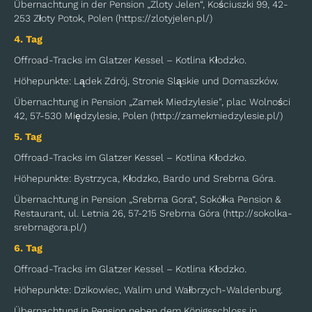
Übernachtung in der Pension „Zloty Jelen“, Kościuszki 99, 42-
253 Złoty Potok, Polen (https://zlotyjelen.pl/)
4. Tag
Offroad-Tracks im Glatzer Kessel – Kotlina Kłodzko.
Höhepunkte: Lądek Zdrój, Stronie Sląskie und Domaszków.
Übernachtung in Pension „Zamek Miedzylesie", plac Wolności
42, 57-530 Międzylesie, Polen (http://zamekmiedzylesie.pl/)
5. Tag
Offroad-Tracks im Glatzer Kessel – Kotlina Kłodzko.
Höhepunkte: Bystrzyca, Kłodzko, Bardo und Srebrna Góra.
Übernachtung in Pension „Srebrna Gora“, Sokółka Pension &
Restaurant, ul. Letnia 26, 57-215 Srebrna Góra (http://sokolka-
srebrnagora.pl/)
6. Tag
Offroad-Tracks im Glatzer Kessel – Kotlina Kłodzko.
Höhepunkte: Dzikowiec, Walim und Wałbrzych-Waldenburg.
Übernachtung in Pension neben dem Königsschloss in