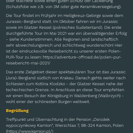
oder Machete sowie einen guten Schutz der Lackierung
(Schutzfolie wie z.B. von 3M oder gute Keramikversiegelung).
Die Tour findet im Frühjahr im Heiligkreuz-Gebirge sowie dem
Jurassic-Bergland statt. Im Oktober fahren wir im Jurassic
sowie im Glatzer Kessel (polnisches Sudetenland). Die erste
durchgeführte Tour im Mai 2021 war ein überwältigender Erfolg
- siehe Kundenstimmen. Alle Regionen sind landschaftlich
sehr abwechslungsreich und schlichtweg wunderschön! Hier
ist der eindrucksvolle Reisebericht zu unserer ersten Polen-
PUR-Tour zu lesen: https://adventure-offroad.de/polen-pur-
reisebericht-mai-2021/
Das erste Zielgebiet dieser spektakulären Tour ist das Jurassic
(Jura)-Bergland südlich von Krakau. Danach gehts weiter nach
Schlesien zum Kotlina Klodzko - der Glatzer Kessel nahe der
tschechischen Grenze. In Anschluss an diese Tour empfehlen
wir einen Besuch der Königsburg in Waldenberg (Walbrzych) -
wohl einer der schönesten Burgen weltweit.
Begrüßung
Treffpunkt und Übernachtung in der Pension „Osrodek
wypoczynikowy Kamion“, Wierzchlas 7, 98-324 Kamion, Polen
(https://www.kamion.pl/)