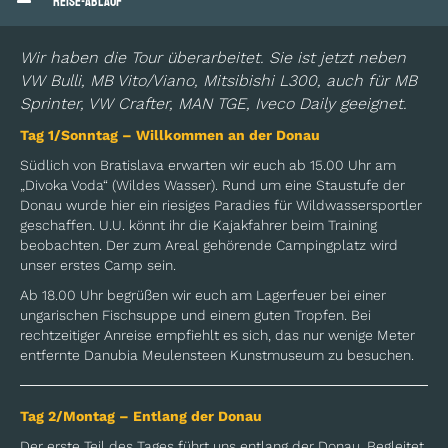
Reise-Ablauf
Wir haben die Tour überarbeitet. Sie ist jetzt neben
VW Bulli, MB Vito/Viano, Mitsibishi L300, auch für MB
Sprinter, VW Crafter, MAN TGE, Iveco Daily geeignet.
Tag 1/Sonntag – Willkommen an der Donau
Südlich von Bratislava erwarten wir euch ab 15.00 Uhr am
„Divoka Voda“ (Wildes Wasser). Rund um eine Staustufe der
Donau wurde hier ein riesiges Paradies für Wildwassersportler
geschaffen. U.U. könnt ihr die Kajakfahrer beim Training
beobachten. Der zum Areal gehörende Campingplatz wird
unser erstes Camp sein.
Ab 18.00 Uhr begrüßen wir euch am Lagerfeuer bei einer
ungarischen Fischsuppe und einem guten Tropfen. Bei
rechtzeitiger Anreise empfiehlt es sich, das nur wenige Meter
entfernte Danubia Meulensteen Kunstmuseum zu besuchen.
Tag 2/Montag – Entlang der Donau
Der erste Teil des Tages führt uns entlang der Donau. Begleitet