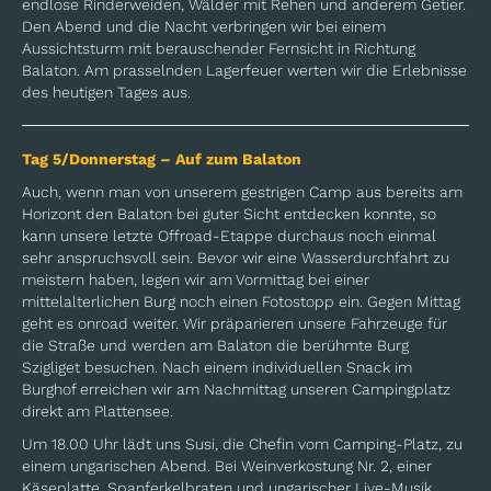
endlose Rinderweiden, Wälder mit Rehen und anderem Getier.
Den Abend und die Nacht verbringen wir bei einem
Aussichtsturm mit berauschender Fernsicht in Richtung
Balaton. Am prasselnden Lagerfeuer werten wir die Erlebnisse
des heutigen Tages aus.
Tag 5/Donnerstag – Auf zum Balaton
Auch, wenn man von unserem gestrigen Camp aus bereits am
Horizont den Balaton bei guter Sicht entdecken konnte, so
kann unsere letzte Offroad-Etappe durchaus noch einmal
sehr anspruchsvoll sein. Bevor wir eine Wasserdurchfahrt zu
meistern haben, legen wir am Vormittag bei einer
mittelalterlichen Burg noch einen Fotostopp ein. Gegen Mittag
geht es onroad weiter. Wir präparieren unsere Fahrzeuge für
die Straße und werden am Balaton die berühmte Burg
Szigliget besuchen. Nach einem individuellen Snack im
Burghof erreichen wir am Nachmittag unseren Campingplatz
direkt am Plattensee.
Um 18.00 Uhr lädt uns Susi, die Chefin vom Camping-Platz, zu
einem ungarischen Abend. Bei Weinverkostung Nr. 2, einer
Käseplatte, Spanferkelbraten und ungarischer Live-Musik